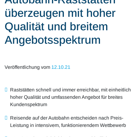
Alle Artikel
Karriere
überzeugen mit hoher
Mobilität & Verkehr
Investor Relations
Qualität und breitem
Innovation & Arbeit
Angebotsspektrum
Essen & Konsum
Freizeit & Reisen
Veröffentlichung vom
12.10.21
Audioformate
Raststätten schnell und immer erreichbar, mit einheitlich
hoher Qualität und umfassenden Angebot für breites
Kundenspektrum
Reisende auf der Autobahn entscheiden nach Preis-
Leistung in intensivem, funktionierendem Wettbewerb