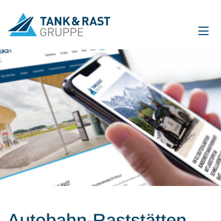
International
DE
EN
Unternehmen
Für Gäste
Partner
Presse
Magazin
Autobahn-Raststätten