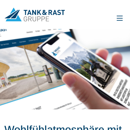
International
DE
EN
Unternehmen
Für Gäste
Partner
Presse
Magazin
Wohlfühlatmosphäre mit