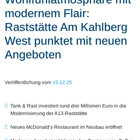
Alle Artikel
Karriere
modernem Flair:
Mobilität & Verkehr
Investor Relations
Raststätte Am Kahlberg
Innovation & Arbeit
West punktet mit neuen
Essen & Konsum
Angeboten
Freizeit & Reisen
Audioformate
Veröffentlichung vom
15.12.25
Tank & Rast investiert rund drei Millionen Euro in die
Modernisierung der A13-Raststätte
Neues McDonald‘s Restaurant im Neubau eröffnet