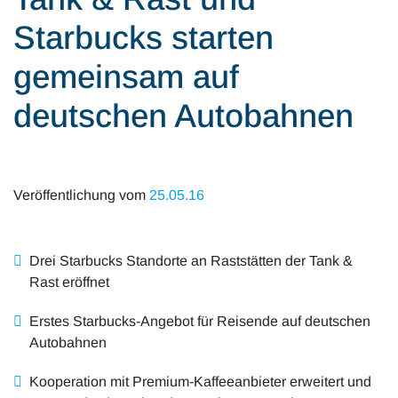
Alle Artikel
Karriere
Starbucks starten
Mobilität & Verkehr
Investor Relations
gemeinsam auf
Innovation & Arbeit
deutschen Autobahnen
Essen & Konsum
Freizeit & Reisen
Veröffentlichung vom
25.05.16
Audioformate
Drei Starbucks Standorte an Raststätten der Tank &
Rast eröffnet
Erstes Starbucks-Angebot für Reisende auf deutschen
Autobahnen
Kooperation mit Premium-Kaffeeanbieter erweitert und