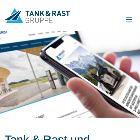
International
DE
EN
Unternehmen
Für Gäste
Partner
Presse
Magazin
Tank & Rast und