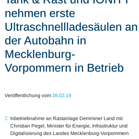
Alle Artikel
Karriere
nehmen erste
Mobilität & Verkehr
Investor Relations
Ultraschnellladesäulen an
Innovation & Arbeit
der Autobahn in
Essen & Konsum
Mecklenburg-
Freizeit & Reisen
Vorpommern in Betrieb
Audioformate
Veröffentlichung vom
28.02.19
Inbetriebnahme an Rastanlage Demminer Land mit
Christian Pegel, Minister für Energie, Infrastruktur und
Digitalisierung des Landes Mecklenburg-Vorpommern