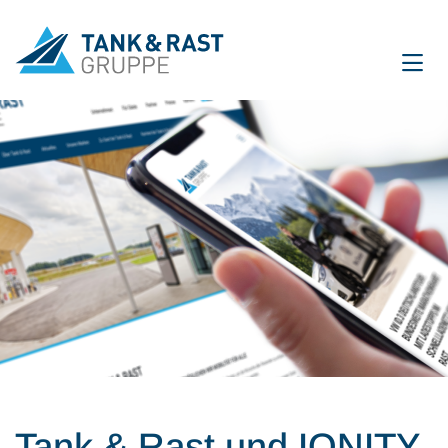
International
DE
EN
Unternehmen
Für Gäste
Partner
Presse
Magazin
Tank & Rast und IONITY