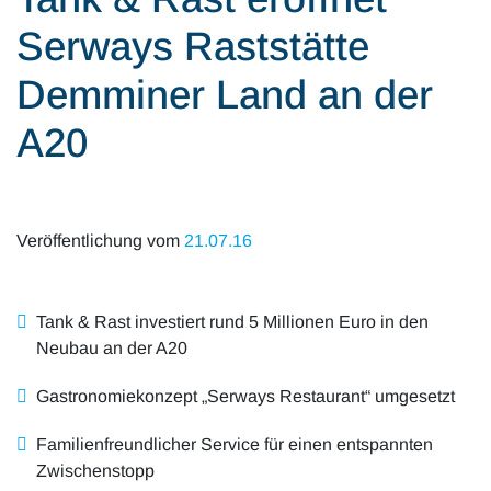
Alle Artikel
Karriere
Serways Raststätte
Mobilität & Verkehr
Investor Relations
Demminer Land an der
Innovation & Arbeit
A20
Essen & Konsum
Freizeit & Reisen
Veröffentlichung vom
21.07.16
Audioformate
Tank & Rast investiert rund 5 Millionen Euro in den
Neubau an der A20
Gastronomiekonzept „Serways Restaurant“ umgesetzt
Familienfreundlicher Service für einen entspannten
Zwischenstopp