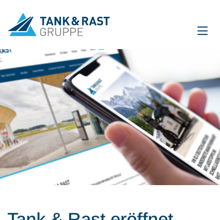
International
DE
EN
Unternehmen
Für Gäste
Partner
Presse
Magazin
Tank & Rast eröffnet