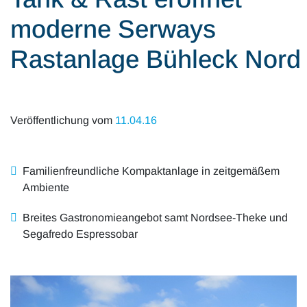
Alle Artikel
Karriere
moderne Serways
Mobilität & Verkehr
Investor Relations
Rastanlage Bühleck Nord
Innovation & Arbeit
Essen & Konsum
Veröffentlichung vom
11.04.16
Freizeit & Reisen
Familienfreundliche Kompaktanlage in zeitgemäßem
Audioformate
Ambiente
Breites Gastronomieangebot samt Nordsee-Theke und
Segafredo Espressobar