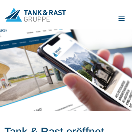
International
DE
EN
Unternehmen
Für Gäste
Partner
Presse
Magazin
Tank & Rast eröffnet