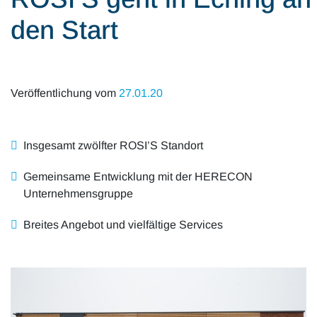
Alle Artikel
Karriere
den Start
Mobilität & Verkehr
Investor Relations
Innovation & Arbeit
Veröffentlichung vom
27.01.20
Essen & Konsum
Freizeit & Reisen
Insgesamt zwölfter ROSI’S Standort
Gemeinsame Entwicklung mit der HERECON
Audioformate
Unternehmensgruppe
Breites Angebot und vielfältige Services