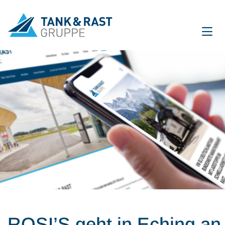
International
DE
EN
Unternehmen
Für Gäste
Partner
Presse
Magazin
ROSI’S geht in Eching an