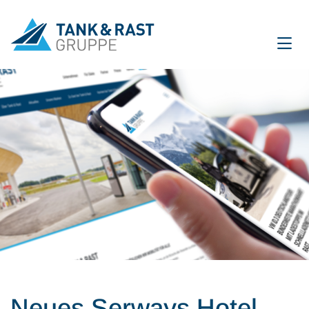
International
DE
EN
Unternehmen
Für Gäste
Partner
Presse
Magazin
Neues Serways Hotel