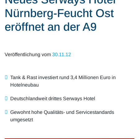
Alle Artikel
Karriere
Nürnberg-Feucht Ost
Mobilität & Verkehr
Investor Relations
eröffnet an der A9
Innovation & Arbeit
Essen & Konsum
Veröffentlichung vom
30.11.12
Freizeit & Reisen
Tank & Rast investiert rund 3,4 Millionen Euro in
Audioformate
Hotelneubau
Deutschlandweit drittes Serways Hotel
Gewohnt hohe Qualitäts- und Servicestandards
umgesetzt