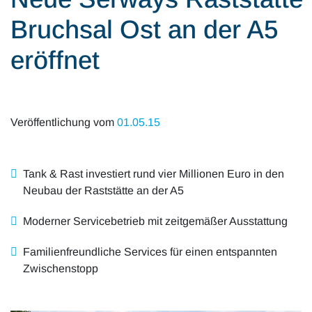
Alle Artikel
Karriere
Bruchsal Ost an der A5
Mobilität & Verkehr
Investor Relations
eröffnet
Innovation & Arbeit
Essen & Konsum
Veröffentlichung vom
01.05.15
Freizeit & Reisen
Tank & Rast investiert rund vier Millionen Euro in den
Audioformate
Neubau der Raststätte an der A5
Moderner Servicebetrieb mit zeitgemäßer Ausstattung
Familienfreundliche Services für einen entspannten
Zwischenstopp