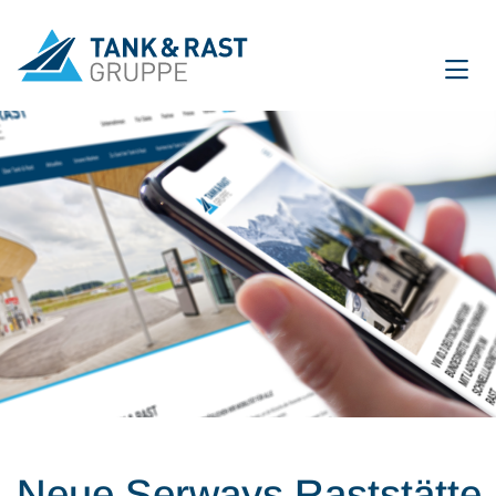
International
DE
EN
Unternehmen
Für Gäste
Partner
Presse
Magazin
Neue Serways Raststätte