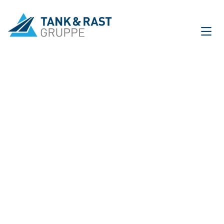
International
DE
EN
Unternehmen
Für Gäste
Partner
Presse
Magazin