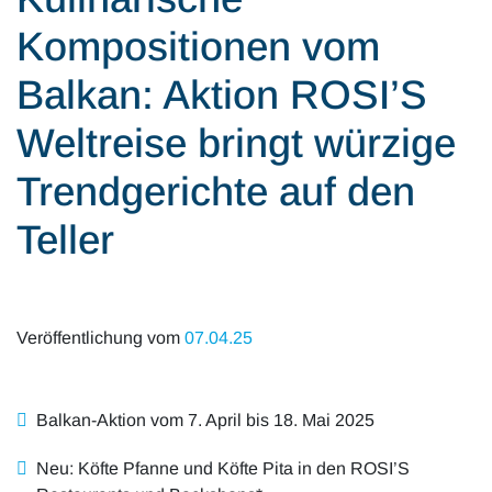
Alle Artikel
Karriere
Kompositionen vom
Mobilität & Verkehr
Investor Relations
Balkan: Aktion ROSI’S
Innovation & Arbeit
Weltreise bringt würzige
Essen & Konsum
Trendgerichte auf den
Freizeit & Reisen
Teller
Audioformate
Veröffentlichung vom
07.04.25
Balkan-Aktion vom 7. April bis 18. Mai 2025
Neu: Köfte Pfanne und Köfte Pita in den ROSI’S