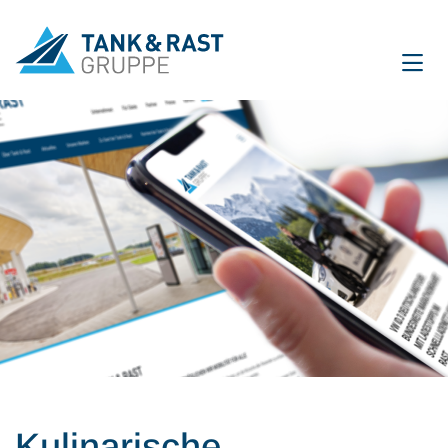
International
DE
EN
Unternehmen
Für Gäste
Partner
Presse
Magazin
Kulinarische