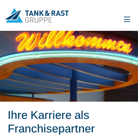
International
DE
EN
Unternehmen
Für Gäste
Partner
Presse
Ihre Karriere als
Magazin
Franchisepartner