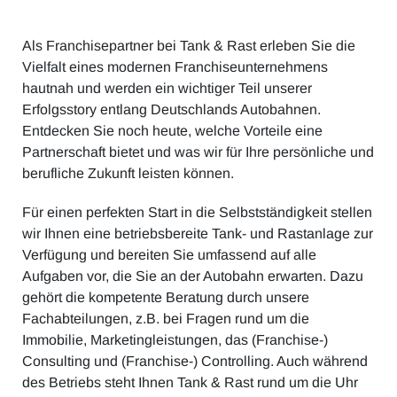
Alle Artikel
Karriere
Als Franchisepartner bei Tank & Rast erleben Sie die
Mobilität & Verkehr
Investor Relations
Vielfalt eines modernen Franchiseunternehmens
hautnah und werden ein wichtiger Teil unserer
Innovation & Arbeit
Erfolgsstory entlang Deutschlands Autobahnen.
Entdecken Sie noch heute, welche Vorteile eine
Essen & Konsum
Partnerschaft bietet und was wir für Ihre persönliche und
berufliche Zukunft leisten können.
Freizeit & Reisen
Für einen perfekten Start in die Selbstständigkeit stellen
Audioformate
wir Ihnen eine betriebsbereite Tank- und Rastanlage zur
Verfügung und bereiten Sie umfassend auf alle
Aufgaben vor, die Sie an der Autobahn erwarten. Dazu
gehört die kompetente Beratung durch unsere
Fachabteilungen, z.B. bei Fragen rund um die
Immobilie, Marketingleistungen, das (Franchise-)
Consulting und (Franchise-) Controlling. Auch während
des Betriebs steht Ihnen Tank & Rast rund um die Uhr