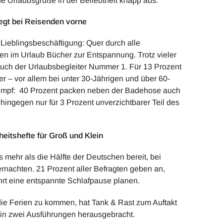
he Urlaubsgrüße in der Beliebtheit knapp aus.
iegt bei Reisenden vorne
Lieblingsbeschäftigung: Quer durch alle
ten im Urlaub Bücher zur Entspannung. Trotz vieler
 Buch der Urlaubsbegleiter Nummer 1. Für 13 Prozent
er – vor allem bei unter 30-Jährigen und über 60-
e Trumpf: 40 Prozent packen neben der Badehose auch
 hingegen nur für 3 Prozent unverzichtbarer Teil des
eitshefte für Groß und Klein
 mehr als die Hälfte der Deutschen bereit, bei
rnachten. 21 Prozent aller Befragten geben an,
hrt eine entspannte Schlafpause planen.
 die Ferien zu kommen, hat Tank & Rast zum Auftakt
e in zwei Ausführungen herausgebracht.