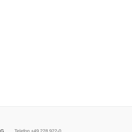
KG
Telefon
+49 228 922-0