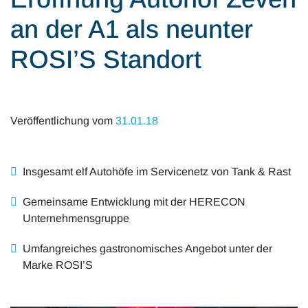
Alle Artikel
Karriere
an der A1 als neunter
Mobilität & Verkehr
Investor Relations
ROSI’S Standort
Innovation & Arbeit
Essen & Konsum
Veröffentlichung vom
31.01.18
Freizeit & Reisen
Insgesamt elf Autohöfe im Servicenetz von Tank & Rast
Audioformate
Gemeinsame Entwicklung mit der HERECON
Unternehmensgruppe
Umfangreiches gastronomisches Angebot unter der
Marke ROSI’S