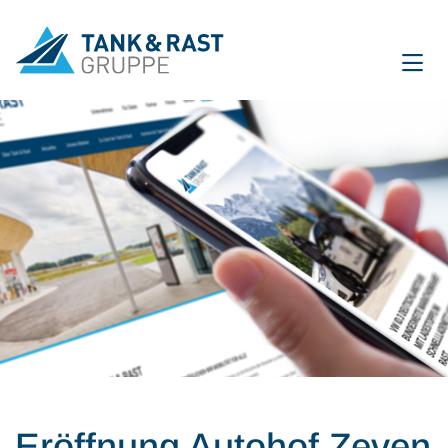
International
DE
EN
Unternehmen
Für Gäste
Partner
Presse
Magazin
Eröffnung Autohof Zeven