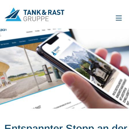
International
DE
EN
Unternehmen
Für Gäste
Partner
Presse
Magazin
Entspannter Stopp an der