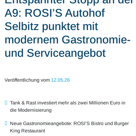
Alle Artikel
Karriere
A9: ROSI’S Autohof
Mobilität & Verkehr
Investor Relations
Selbitz punktet mit
Innovation & Arbeit
modernem Gastronomie-
Essen & Konsum
und Serviceangebot
Freizeit & Reisen
Audioformate
Veröffentlichung vom
12.05.26
Tank & Rast investiert mehr als zwei Millionen Euro in
die Modernisierung
Neue Gastronomieangebote: ROSI’S Bistro und Burger
King Restaurant