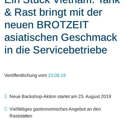
Alle Artikel
Karriere
& Rast bringt mit der
Mobilität & Verkehr
Investor Relations
neuen BROTZEIT
Innovation & Arbeit
asiatischen Geschmack
Essen & Konsum
in die Servicebetriebe
Freizeit & Reisen
Audioformate
Veröffentlichung vom
23.08.19
Neue Backshop-Aktion startet am 23. August 2019
Vielfältiges gastronomisches Angebot an den
Raststätten