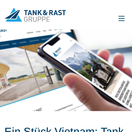
International
DE
EN
Unternehmen
Für Gäste
Partner
Presse
Magazin
Ein Stück Vietnam: Tank