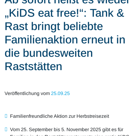
Alle Artikel
Karriere
„KiDS eat free!“: Tank &
Mobilität & Verkehr
Investor Relations
Rast bringt beliebte
Innovation & Arbeit
Familienaktion erneut in
Essen & Konsum
die bundesweiten
Freizeit & Reisen
Raststätten
Audioformate
Veröffentlichung vom
25.09.25
Familienfreundliche Aktion zur Herbstreisezeit
Vom 25. September bis 5. November 2025 gibt es für