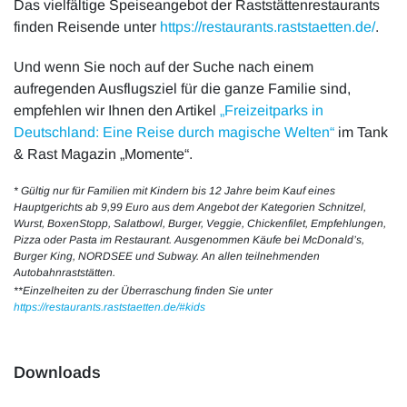
Das vielfältige Speiseangebot der Raststättenrestaurants
finden Reisende unter
https://restaurants.raststaetten.de/
.
Und wenn Sie noch auf der Suche nach einem
aufregenden Ausflugsziel für die ganze Familie sind,
empfehlen wir Ihnen den Artikel
„Freizeitparks in
Deutschland: Eine Reise durch magische Welten“
im Tank
& Rast Magazin „Momente“.
* Gültig nur für Familien mit Kindern bis 12 Jahre beim Kauf eines
Hauptgerichts ab 9,99 Euro aus dem Angebot der Kategorien Schnitzel,
Wurst, BoxenStopp, Salatbowl, Burger, Veggie, Chickenfilet, Empfehlungen,
Pizza oder Pasta im Restaurant. Ausgenommen Käufe bei McDonaldʼs,
Burger King, NORDSEE und Subway. An allen teilnehmenden
Autobahnraststätten.
**Einzelheiten zu der Überraschung finden Sie unter
https://restaurants.raststaetten.de/#kids
Downloads