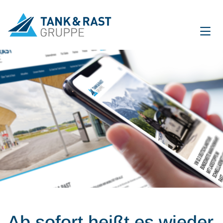
International
DE
EN
Unternehmen
Für Gäste
Partner
Presse
Magazin
Ab sofort heißt es wieder