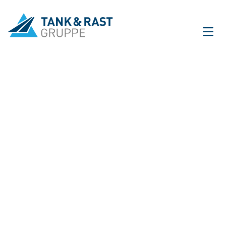
International
DE
EN
Unternehmen
Für Gäste
Partner
Presse
Magazin