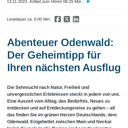
13.11.2023
Artikel zum Hören 06:25 Min.
Mobilität & Verkehr
Investor Relations
Lesedauer ca.
6
:00 Min.
Innovation & Arbeit
Abenteuer Odenwald:
Essen & Konsum
Der Geheimtipp für
Freizeit & Reisen
Ihren nächsten Ausflug
Audioformate
Die Sehnsucht nach Natur, Freiheit und
unvergesslichen Erlebnissen steckt in jedem von uns.
Eine Auszeit vom Alltag, das Bedürfnis, Neues zu
entdecken und auf Entdeckungsreise zu gehen – all
das finden Sie im grünen Herzen Deutschlands, dem
Odenwald. Eingebettet zwischen Main und Neckar