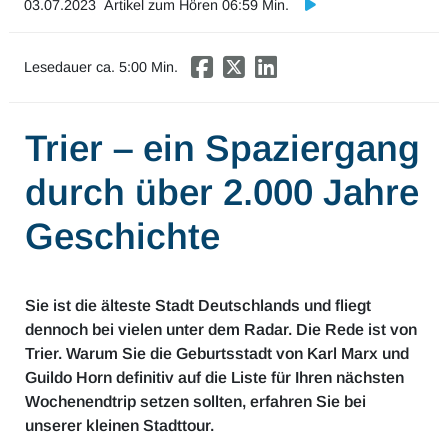
03.07.2023
Artikel zum Hören 06:59 Min.
Mobilität & Verkehr
Investor Relations
Lesedauer ca.
5
:00 Min.
Innovation & Arbeit
Trier – ein Spaziergang
Essen & Konsum
durch über 2.000 Jahre
Freizeit & Reisen
Geschichte
Audioformate
Sie ist die älteste Stadt Deutschlands und fliegt
dennoch bei vielen unter dem Radar. Die Rede ist von
Trier. Warum Sie die Geburtsstadt von Karl Marx und
Guildo Horn definitiv auf die Liste für Ihren nächsten
Wochenendtrip setzen sollten, erfahren Sie bei
unserer kleinen Stadttour.