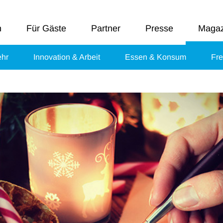
n
Für Gäste
Partner
Presse
Magaz
ehr
Innovation & Arbeit
Essen & Konsum
Fre