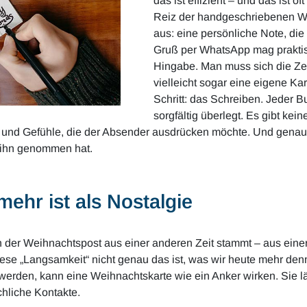
das ist effizient – und das ist 
Reiz der handgeschriebenen Wei
aus: eine persönliche Note, die i
Gruß per WhatsApp mag praktisc
Hingabe. Man muss sich die Ze
vielleicht sogar eine eigene Ka
Schritt: das Schreiben. Jeder B
sorgfältig überlegt. Es gibt kei
n und Gefühle, die der Absender ausdrücken möchte. Und genau d
 ihn genommen hat.
hr ist als Nostalgie
n der Weihnachtspost aus einer anderen Zeit stammt – aus eine
iese „Langsamkeit“ nicht genau das ist, was wir heute mehr denn 
werden, kann eine Weihnachtskarte wie ein Anker wirken. Sie l
hliche Kontakte.