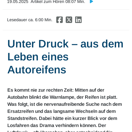
19.05.2025
Artikel zum Hören 08:07 Min.
Mobilität & Verkehr
Investor Relations
Lesedauer ca.
6
:00 Min.
Innovation & Arbeit
Unter Druck – aus dem
Essen & Konsum
Leben eines
Freizeit & Reisen
Autoreifens
Audioformate
Es kommt nie zur rechten Zeit: Mitten auf der
Autobahn blinkt die Warnlampe, der Reifen ist platt.
Was folgt, ist die nervenaufreibende Suche nach dem
Ersatzreifen und das langsame Wechseln auf dem
Standstreifen. Dabei hätte ein kurzer Blick vor dem
Losfahren das Drama verhindern können. Der