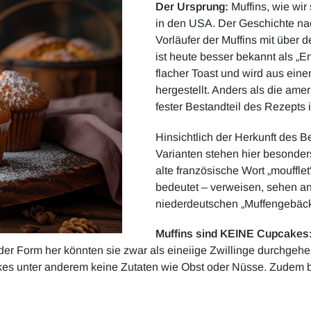
Der Ursprung:
Muffins, wie wir
in den USA. Der Geschichte nac
Vorläufer der Muffins mit über
ist heute besser bekannt als „En
flacher Toast und wird aus ei
hergestellt. Anders als die amer
fester Bestandteil des Rezepts i
Hinsichtlich der Herkunft des Be
Varianten stehen hier besonder
alte französische Wort „mouffle
bedeutet – verweisen, sehen a
niederdeutschen „Muffengebäck
Muffins sind KEINE Cupcakes
r Form her könnten sie zwar als eineiige Zwillinge durchgehen
akes unter anderem keine Zutaten wie Obst oder Nüsse. Zudem