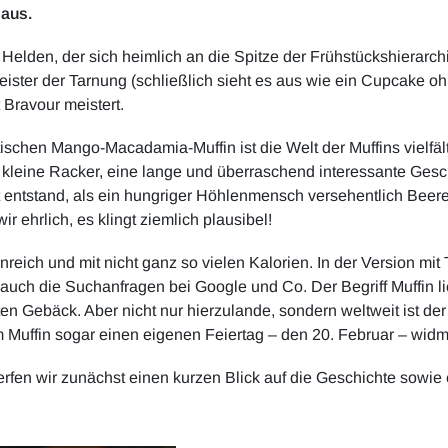
 aus.
 Helden, der sich heimlich an die Spitze der Frühstückshierarch
Meister der Tarnung (schließlich sieht es aus wie ein Cupcake oh
Bravour meistert.
schen Mango-Macadamia-Muffin ist die Welt der Muffins vielfält
r kleine Racker, eine lange und überraschend interessante Ges
it entstand, als ein hungriger Höhlenmensch versehentlich Beere
wir ehrlich, es klingt ziemlich plausibel!
rienreich und mit nicht ganz so vielen Kalorien. In der Version 
auch die Suchanfragen bei Google und Co. Der Begriff Muffin li
en Gebäck. Aber nicht nur hierzulande, sondern weltweit ist der
Muffin sogar einen eigenen Feiertag – den 20. Februar – widm
erfen wir zunächst einen kurzen Blick auf die Geschichte sowie