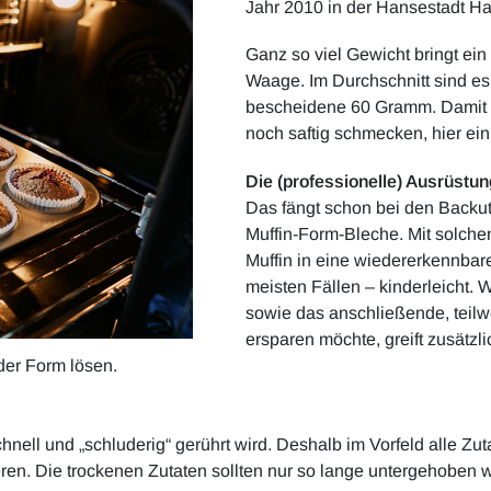
Jahr 2010 in der Hansestadt H
Ganz so viel Gewicht bringt ein 
Waage. Im Durchschnitt sind e
bescheidene 60 Gramm. Damit d
noch saftig schmecken, hier ein
Die (professionelle) Ausrüstun
Das fängt schon bei den Backut
Muffin-Form-Bleche. Mit solch
Muffin in eine wiedererkennbar
meisten Fällen – kinderleicht. W
sowie das anschließende, teil
ersparen möchte, greift zusätzl
der Form lösen.
nell und „schluderig“ gerührt wird. Deshalb im Vorfeld alle Zut
ren. Die trockenen Zutaten sollten nur so lange untergehoben w