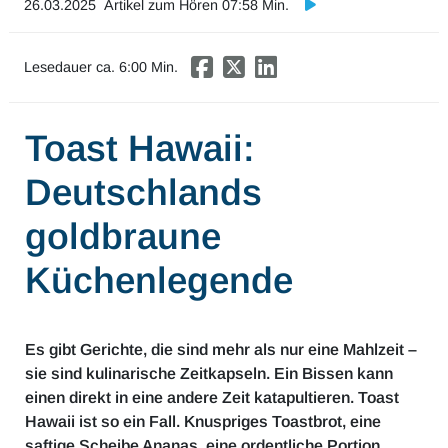
26.03.2025
Artikel zum Hören 07:58 Min.
Mobilität & Verkehr
Investor Relations
Lesedauer ca.
6
:00 Min.
Innovation & Arbeit
Toast Hawaii:
Essen & Konsum
Deutschlands
Freizeit & Reisen
goldbraune
Audioformate
Küchenlegende
Es gibt Gerichte, die sind mehr als nur eine Mahlzeit –
sie sind kulinarische Zeitkapseln. Ein Bissen kann
einen direkt in eine andere Zeit katapultieren. Toast
Hawaii ist so ein Fall. Knuspriges Toastbrot, eine
saftige Scheibe Ananas, eine ordentliche Portion