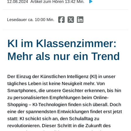
12.08.2024
Artikel zum Hören 13:42 Min.
Mobilität & Verkehr
Investor Relations
Lesedauer ca.
10
:00 Min.
Innovation & Arbeit
KI im Klassenzimmer:
Essen & Konsum
Mehr als nur ein Trend
Freizeit & Reisen
Audioformate
Der Einzug der Künstlichen Intelligenz (KI) in unser
tägliches Leben ist keine Neuigkeit mehr. Von
Smartphones, die unsere Gesichter erkennen, bis hin
zu personalisierten Empfehlungen beim Online-
Shopping – KI-Technologien finden sich überall. Doch
eine der spannendsten Entwicklungen findet erst jetzt
statt: KI schickt sich an, den Schulalltag zu
revolutionieren. Dieser Schritt in die Zukunft des