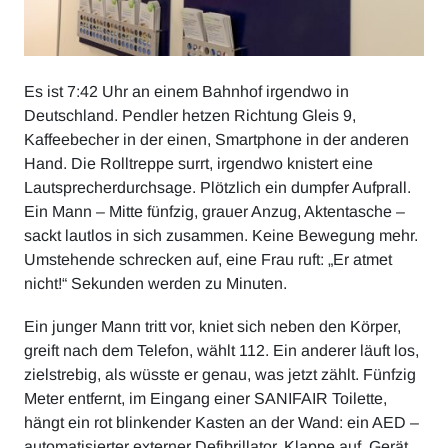
Es ist 7:42 Uhr an einem Bahnhof irgendwo in
Deutschland. Pendler hetzen Richtung Gleis 9,
Kaffeebecher in der einen, Smartphone in der anderen
Hand. Die Rolltreppe surrt, irgendwo knistert eine
Lautsprecherdurchsage. Plötzlich ein dumpfer Aufprall.
Ein Mann – Mitte fünfzig, grauer Anzug, Aktentasche –
sackt lautlos in sich zusammen. Keine Bewegung mehr.
Umstehende schrecken auf, eine Frau ruft: „Er atmet
nicht!“ Sekunden werden zu Minuten.
Ein junger Mann tritt vor, kniet sich neben den Körper,
greift nach dem Telefon, wählt 112. Ein anderer läuft los,
zielstrebig, als wüsste er genau, was jetzt zählt. Fünfzig
Meter entfernt, im Eingang einer SANIFAIR Toilette,
hängt ein rot blinkender Kasten an der Wand: ein AED –
automatisierter externer Defibrillator. Klappe auf, Gerät