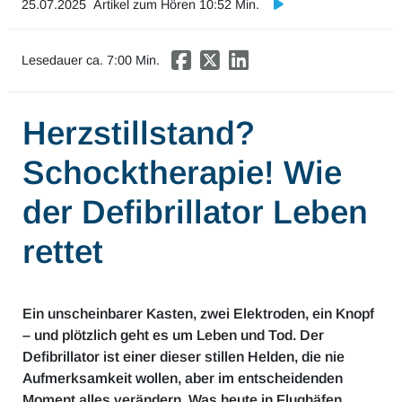
25.07.2025
Artikel zum Hören 10:52 Min.
Mobilität & Verkehr
Investor Relations
Lesedauer ca.
7
:00 Min.
Innovation & Arbeit
Herzstillstand?
Essen & Konsum
Schocktherapie! Wie
Freizeit & Reisen
der Defibrillator Leben
Audioformate
rettet
Ein unscheinbarer Kasten, zwei Elektroden, ein Knopf
– und plötzlich geht es um Leben und Tod. Der
Defibrillator ist einer dieser stillen Helden, die nie
Aufmerksamkeit wollen, aber im entscheidenden
Moment alles verändern. Was heute in Flughäfen,