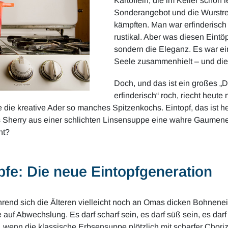
Kartoffeln, die im Keller schon 
Sonderangebot und die Wurstres
kämpften. Man war erfinderisch 
rustikal. Aber was diesen Eintö
sondern die Eleganz. Es war ei
Seele zusammenhielt – und die 
Doch, und das ist ein großes „
erfinderisch“ roch, riecht heute
 die kreative Ader so manches Spitzenkochs. Eintopf, das ist h
herry aus einer schlichten Linsensuppe eine wahre Gaumenexpl
ht?
pfe: Die neue Eintopfgeneration
ährend sich die Älteren vielleicht noch an Omas dicken Bohnenei
 auf Abwechslung. Es darf scharf sein, es darf süß sein, es darf
t, wenn die klassische Erbsensuppe plötzlich mit scharfer Chor