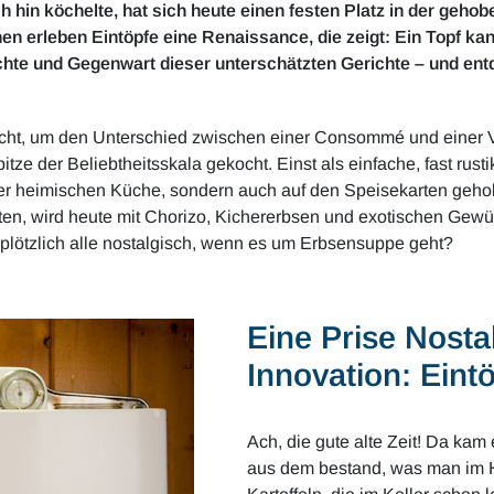
h hin köchelte, hat sich heute einen festen Platz in der gehob
n erleben Eintöpfe eine Renaissance, die zeigt: Ein Topf kan
hte und Gegenwart dieser unterschätzten Gerichte – und ent
raucht, um den Unterschied zwischen einer Consommé und einer 
Spitze der Beliebtheitsskala gekocht. Einst als einfache, fast rus
er heimischen Küche, sondern auch auf den Speisekarten gehob
elten, wird heute mit Chorizo, Kichererbsen und exotischen Gew
lötzlich alle nostalgisch, wenn es um Erbsensuppe geht?
Eine Prise Nosta
Innovation: Eint
Ach, die gute alte Zeit! Da kam
aus dem bestand, was man im H