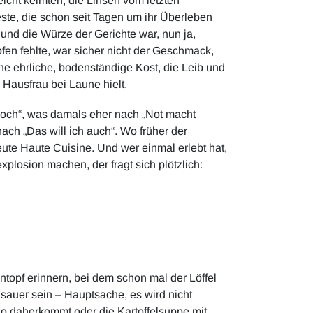
leicht keimten, die Linsen vom letzten
te, die schon seit Tagen um ihr Überleben
und die Würze der Gerichte war, nun ja,
pfen fehlte, war sicher nicht der Geschmack,
ne ehrliche, bodenständige Kost, die Leib und
Hausfrau bei Laune hielt.
Doch“, was damals eher nach „Not macht
 nach „Das will ich auch“. Wo früher der
eute Haute Cuisine. Und wer einmal erlebt hat,
osion machen, der fragt sich plötzlich:
ntopf erinnern, bei dem schon mal der Löffel
 sauer sein – Hauptsache, es wird nicht
izo daherkommt oder die Kartoffelsuppe mit