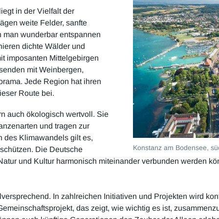
egt in der Vielfalt der
rägen weite Felder, sanfte
nn man wunderbar entspannen
nieren dichte Wälder und
it imposanten Mittelgebirgen
isenden mit Weinbergen,
rama. Jede Region hat ihren
ieser Route bei.
n auch ökologisch wertvoll. Sie
lanzenarten und tragen zur
 des Klimawandels gilt es,
Konstanz am Bodensee, südl
 schützen. Die Deutsche
e Natur und Kultur harmonisch miteinander verbunden werden könn
versprechend. In zahlreichen Initiativen und Projekten wird kont
emeinschaftsprojekt, das zeigt, wie wichtig es ist, zusammenzu