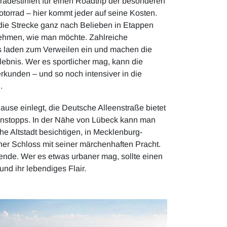
rädestiniert für einen Roadtrip der besonderen
otorrad – hier kommt jeder auf seine Kosten.
die Strecke ganz nach Belieben in Etappen
 nehmen, wie man möchte. Zahlreiche
s laden zum Verweilen ein und machen die
ebnis. Wer es sportlicher mag, kann die
rkunden – und so noch intensiver in die
.
use einlegt, die Deutsche Alleenstraße bietet
enstopps. In der Nähe von Lübeck kann man
che Altstadt besichtigen, in Mecklenburg-
er Schloss mit seiner märchenhaften Pracht.
sende. Wer es etwas urbaner mag, sollte einen
nd ihr lebendiges Flair.