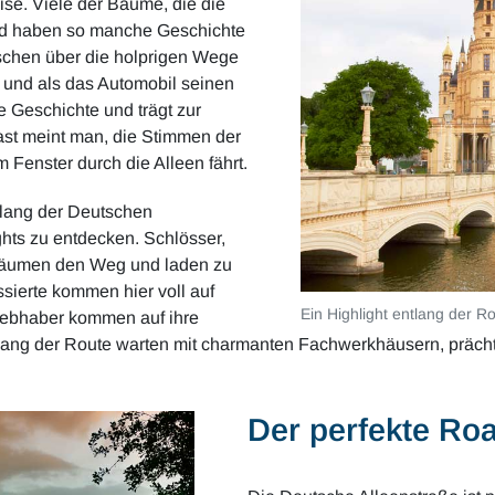
ise. Viele der Bäume, die die
und haben so manche Geschichte
tschen über die holprigen Wege
 und als das Automobil seinen
 Geschichte und trägt zur
ast meint man, die Stimmen der
Fenster durch die Alleen fährt.
lang der Deutschen
ghts zu entdecken. Schlösser,
 säumen den Weg und laden zu
sierte kommen hier voll auf
Ein Highlight entlang der R
liebhaber kommen auf ihre
ntlang der Route warten mit charmanten Fachwerkhäusern, präch
Der perfekte Roa