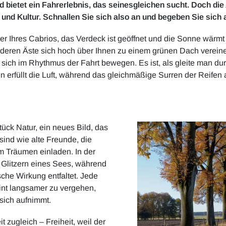
 bietet ein Fahrerlebnis, das seinesgleichen sucht. Doch di
und Kultur. Schnallen Sie sich also an und begeben Sie sich 
uer Ihres Cabrios, das Verdeck ist geöffnet und die Sonne wärmt 
eren Äste sich hoch über Ihnen zu einem grünen Dach vereinen
 sich im Rhythmus der Fahrt bewegen. Es ist, als gleite man du
men erfüllt die Luft, während das gleichmäßige Surren der Reife
tück Natur, ein neues Bild, das
sind wie alte Freunde, die
m Träumen einladen. In der
 Glitzern eines Sees, während
sche Wirkung entfaltet. Jede
int langsamer zu vergehen,
sich aufnimmt.
 zugleich – Freiheit, weil der