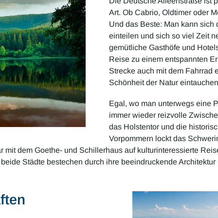
Die Deutsche Alleenstraße ist p
Art. Ob Cabrio, Oldtimer oder M
Und das Beste: Man kann sich 
einteilen und sich so viel Zeit
gemütliche Gasthöfe und Hotel
Reise zu einem entspannten Erl
Strecke auch mit dem Fahrrad e
Schönheit der Natur eintauchen
Egal, wo man unterwegs eine Pa
immer wieder reizvolle Zwisch
das Holstentor und die historis
Vorpommern lockt das Schwerin
ar mit dem Goethe- und Schillerhaus auf kulturinteressierte Rei
eide Städte bestechen durch ihre beeindruckende Architektur u
ften