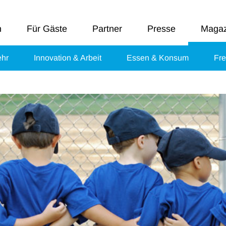
n
Für Gäste
Partner
Presse
Magaz
ehr
Innovation & Arbeit
Essen & Konsum
Fre