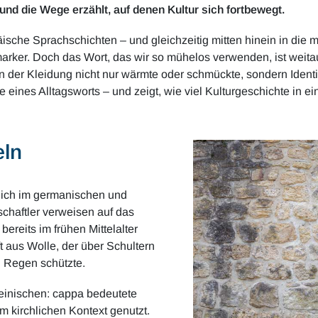
und die Wege erzählt, auf denen Kultur sich fortbewegt.
päische Sprachschichten – und gleichzeitig mitten hinein in die
rker. Doch das Wort, das wir so mühelos verwenden, ist weitau
, in der Kleidung nicht nur wärmte oder schmückte, sondern Ident
 eines Alltagsworts – und zeigt, wie viel Kulturgeschichte in ei
eln
lich im germanischen und
haftler verweisen auf das
ereits im frühen Mittelalter
ft aus Wolle, der über Schultern
 Regen schützte.
teinischen: cappa bedeutete
 kirchlichen Kontext genutzt.