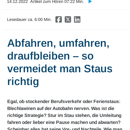
14.12.2022
Artikel zum Hören 07:22 Min.
Mobilität & Verkehr
Investor Relations
Lesedauer ca.
6
:00 Min.
Innovation & Arbeit
Abfahren, umfahren,
Essen & Konsum
draufbleiben – so
Freizeit & Reisen
vermeidet man Staus
Audioformate
richtig
Egal, ob stockender Berufsverkehr oder Ferienstaus:
Blechlawinen auf der Autobahn nerven. Was ist die
richtige Strategie? Stur im Stau stehen, die Umleitung
fahren oder lieber eine Pause machen und abwarten?
Scheinbar alles hat seine Vor- und Nachteile. Wie man